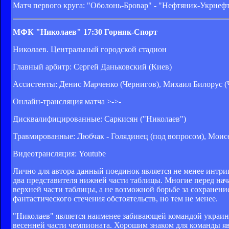
Матч первого круга: "Оболонь-Бровар" - "Нефтяник-Укрнефть
МФК "Николаев"
17:30
Горняк-Спорт
Николаев. Центральный городской стадион
Главный арбитр: Сергей Даньковский (Киев)
Ассистенты: Денис Марченко (Чернигов), Михаил Билорус (
Онлайн-трансляция матча >->-
Дисквалифицированные: Саркисян ("Николаев")
Травмированные: Любчак - Голядинец (под вопросом), Моисе
Видеотрансляция: Youtube
Лично для автора данный поединок является не менее интр
два представителя нижней части таблицы. Многие перед нача
верхней части таблицы, а не возможной борьбе за сохранени
фантастического стечения обстоятельств, но тем не менее.
"Николаев" является наименее забивающей командой украинс
весенней части чемпионата. Хорошим знаком для команды я