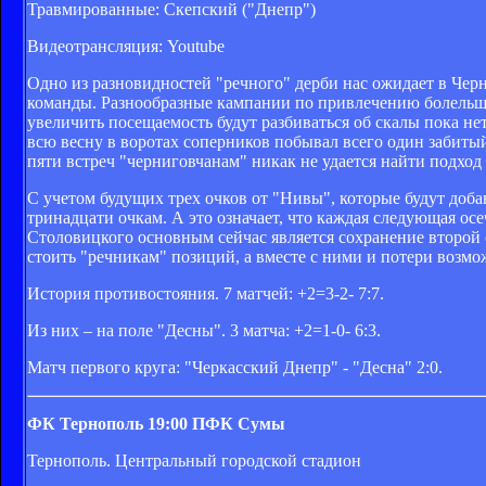
Травмированные: Скепский ("Днепр")
Видеотрансляция: Youtube
Одно из разновидностей "речного" дерби нас ожидает в Чер
команды. Разнообразные кампании по привлечению болельщи
увеличить посещаемость будут разбиваться об скалы пока нет
всю весну в воротах соперников побывал всего один забиты
пяти встреч "черниговчанам" никак не удается найти подход
С учетом будущих трех очков от "Нивы", которые будут доб
тринадцати очкам. А это означает, что каждая следующая ос
Столовицкого основным сейчас является сохранение второй 
стоить "речникам" позиций, а вместе с ними и потери возм
История противостояния. 7 матчей: +2=3-2- 7:7.
Из них – на поле "Десны". 3 матча: +2=1-0- 6:3.
Матч первого круга: "Черкасский Днепр" - "Десна" 2:0.
ФК Тернополь
19:00
ПФК Сумы
Тернополь. Центральный городской стадион