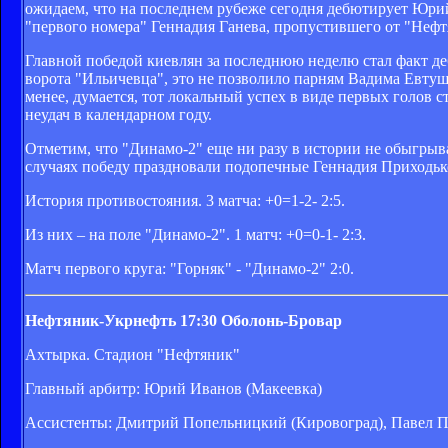
ожидаем, что на последнем рубеже сегодня дебютирует Юри
"первого номера" Геннадия Ганева, пропустившего от "Нефт
Главной победой киевлян за последнюю неделю стал факт деб
ворота "Ильичевца", это не позволило парням Вадима Евтуше
менее, думается, тот локальный успех в виде первых голов 
неудач в календарном году.
Отметим, что "Динамо-2" еще ни разу в истории не обыгрыва
случаях победу праздновали подопечные Геннадия Приходьк
История противостояния. 3 матча: +0=1-2- 2:5.
Из них – на поле "Динамо-2". 1 матч: +0=0-1- 2:3.
Матч первого круга: "Горняк" - "Динамо-2" 2:0.
Нефтяник-Укрнефть
17:30
Оболонь-Бровар
Ахтырка. Стадион "Нефтяник"
Главный арбитр: Юрий Иванов (Макеевка)
Ассистенты: Дмитрий Попельницкий (Кировоград), Павел П