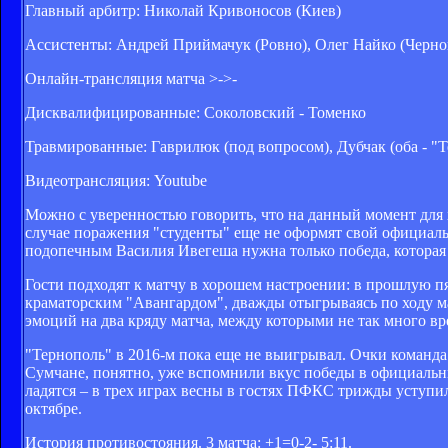
Главный арбитр: Николай Кривоносов (Киев)
Ассистенты: Андрей Приймачук (Ровно), Олег Найко (Черн
Онлайн-трансляция матча >->-
Дисквалифицированные: Соколовский - Томенко
Травмированные: Гаврилюк (под вопросом), Дубчак (оба - "
Видеотрансляция: Youtube
Можно с уверенностью говорить, что на данный момент для 
случае поражения "студенты" еще не оформят свой официаль
подопечным Василия Ивегеша нужна только победа, которая п
Гости подходят к матчу в хорошем настроении: в прошлую 
краматорским "Авангардом", дважды отыгрываясь по ходу м
эмоций на два кряду матча, между которыми не так много в
"Тернополь" в 2016-м пока еще не выигрывал. Очки команд
Сумчане, понятно, уже вспомнили вкус победы в официальны
ладятся – в трех играх весны в гостях ПФКС трижды уступил
октябре.
История противостояния. 3 матча: +1=0-2- 5:11.