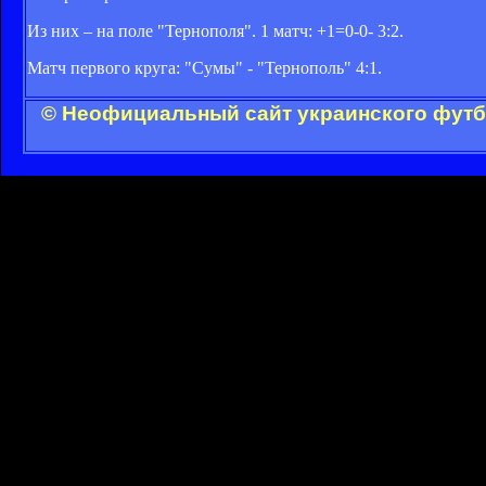
Из них – на поле "Тернополя". 1 матч: +1=0-0- 3:2.
Матч первого круга: "Сумы" - "Тернополь" 4:1.
© Неофициальный сайт украинского футбо